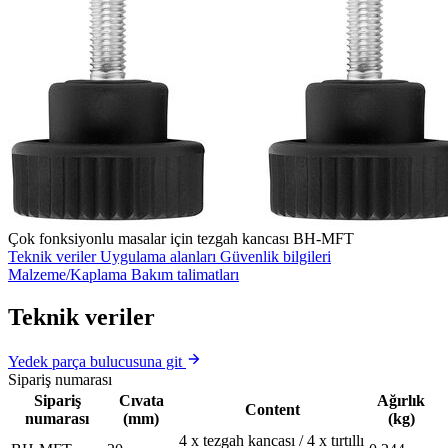
Çok fonksiyonlu masalar için tezgah kancası BH-MFT
Teknik veriler
Uygulama alanları
Güvenlik bilgileri
Malzeme/Kaplama
Bakım talimatları
Teknik veriler
Yedek parça bulucusuna git
Sipariş numarası
Sipariş
Cıvata
Ağırlık
Content
numarası
(mm)
(kg)
4 x tezgah kancası / 4 x tırtıllı