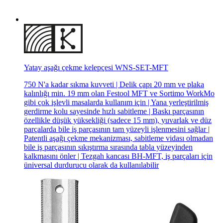
Yatay aşağı çekme kelepçesi WNS-SET-MFT
750 N'a kadar sıkma kuvveti | Delik çapı 20 mm ve plaka
kalınlığı min. 19 mm olan Festool MFT ve Sortimo WorkMo
gibi çok işlevli masalarda kullanım için | Yana yerleştirilmiş
gerdirme kolu sayesinde hızlı sabitleme | Baskı parçasının
özellikle düşük yüksekliği (sadece 15 mm), yuvarlak ve düz
parçalarda bile iş parçasının tam yüzeyli işlenmesini sağlar |
Patentli aşağı çekme mekanizması, sabitleme vidası olmadan
bile iş parçasının sıkıştırma sırasında tabla yüzeyinden
kalkmasını önler | Tezgah kancası BH-MFT, iş parçaları için
üniversal durdurucu olarak da kullanılabilir