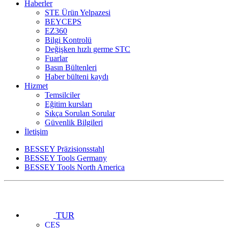
Haberler
STE Ürün Yelpazesi
BEYCEPS
EZ360
Bilgi Kontrolü
Değişken hızlı germe STC
Fuarlar
Basın Bültenleri
Haber bülteni kaydı
Hizmet
Temsilciler
Eğitim kursları
Sıkça Sorulan Sorular
Güvenlik Bilgileri
İletişim
BESSEY Präzisionsstahl
BESSEY Tools Germany
BESSEY Tools North America
TUR
CES