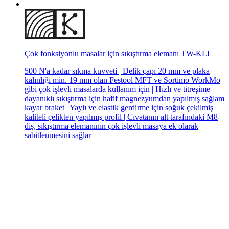
Çok fonksiyonlu masalar için sıkıştırma elemanı TW-KLI
500 N'a kadar sıkma kuvveti | Delik çapı 20 mm ve plaka
kalınlığı min. 19 mm olan Festool MFT ve Sortimo WorkMo
gibi çok işlevli masalarda kullanım için | Hızlı ve titreşime
dayanıklı sıkıştırma için hafif magnezyumdan yapılmış sağlam
kayar braket | Yaylı ve elastik gerdirme için soğuk çekilmiş
kaliteli çelikten yapılmış profil | Cıvatanın alt tarafındaki M8
diş, sıkıştırma elemanının çok işlevli masaya ek olarak
sabitlenmesini sağlar