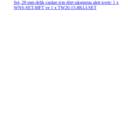
Set, 20 mm delik çapları için dört sıkıştırma aleti içerir: 1 x
WNS-SET-MFT ve 1 x TW20-15-8KLI-SET