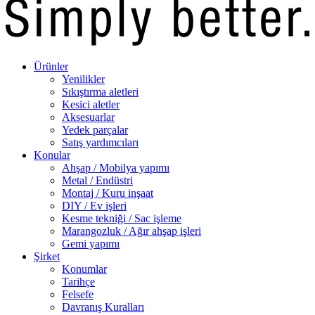
Ürünler
Yenilikler
Sıkıştırma aletleri
Kesici aletler
Aksesuarlar
Yedek parçalar
Satış yardımcıları
Konular
Ahşap / Mobilya yapımı
Metal / Endüstri
Montaj / Kuru inşaat
DIY / Ev işleri
Kesme tekniği / Sac işleme
Marangozluk / Ağır ahşap işleri
Gemi yapımı
Şirket
Konumlar
Tarihçe
Felsefe
Davranış Kuralları