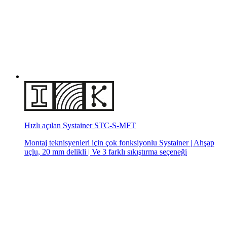
Hızlı açılan Systainer STC-S-MFT
Montaj teknisyenleri için çok fonksiyonlu Systainer | Ahşap
uçlu, 20 mm delikli | Ve 3 farklı sıkıştırma seçeneği