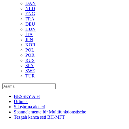
DAN
NLD
ENG
FRA
DEU
HUN
İTA
JPN
KOR
POL
POR
RUS
SPA
SWE
TUR
BESSEY Alet
Ürünler
Sıkıştırma aletleri
Spannelemente für Multifunktionstische
Tezgah kanca seti BH-MFT