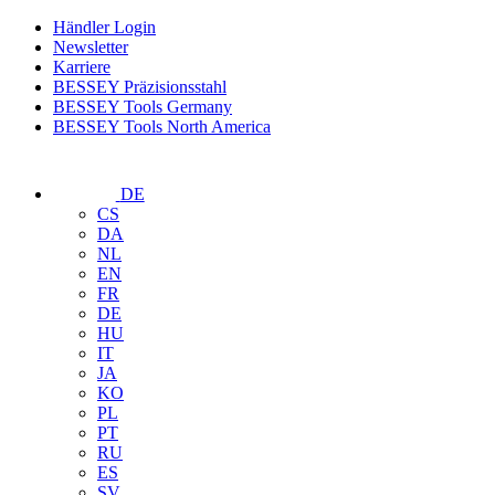
Händler Login
Newsletter
Karriere
BESSEY Präzisionsstahl
BESSEY Tools Germany
BESSEY Tools North America
DE
CS
DA
NL
EN
FR
DE
HU
IT
JA
KO
PL
PT
RU
ES
SV