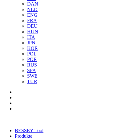
DAN
NLD
ENG
FRA
DEU
HUN
ITA
JPN
KOR
POL
POR
RUS
SPA
SWE
TUR
BESSEY Tool
Produkte