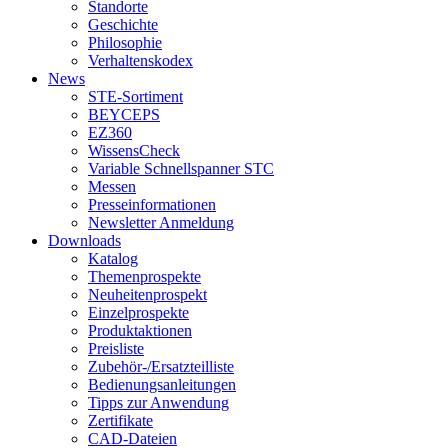
Standorte
Geschichte
Philosophie
Verhaltenskodex
News
STE-Sortiment
BEYCEPS
EZ360
WissensCheck
Variable Schnellspanner STC
Messen
Presseinformationen
Newsletter Anmeldung
Downloads
Katalog
Themenprospekte
Neuheitenprospekt
Einzelprospekte
Produktaktionen
Preisliste
Zubehör-/Ersatzteilliste
Bedienungsanleitungen
Tipps zur Anwendung
Zertifikate
CAD-Dateien