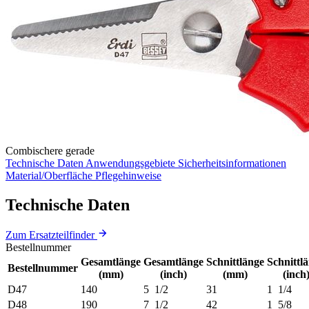
Combischere gerade
Technische Daten
Anwendungsgebiete
Sicherheitsinformationen
Material/Oberfläche
Pflegehinweise
Technische Daten
Zum Ersatzteilfinder
Bestellnummer
Gesamtlänge
Gesamtlänge
Schnittlänge
Schnittl
Bestellnummer
(mm)
(inch)
(mm)
(inch
D47
140
5 1/2
31
1 1/4
D48
190
7 1/2
42
1 5/8