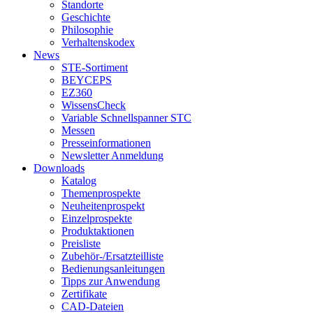
Standorte
Geschichte
Philosophie
Verhaltenskodex
News
STE-Sortiment
BEYCEPS
EZ360
WissensCheck
Variable Schnellspanner STC
Messen
Presseinformationen
Newsletter Anmeldung
Downloads
Katalog
Themenprospekte
Neuheitenprospekt
Einzelprospekte
Produktaktionen
Preisliste
Zubehör-/Ersatzteilliste
Bedienungsanleitungen
Tipps zur Anwendung
Zertifikate
CAD-Dateien