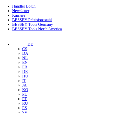
Händler Login
Newsletter
Karriere
BESSEY Präzisionsstahl
BESSEY Tools Germany
BESSEY Tools North America
DE
CS
DA
NL
EN
FR
DE
HU
IT
JA
KO
PL
PT
RU
ES
SV