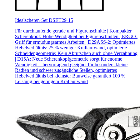
Idealscheren-Set DSET29-15
Für durchlaufende gerade und Figurenschnitte | Kompakter
Scherenkopf: Hohe Wendigkeit bei Figurenschnitten | ERGO-
Griff für ermüdungsarmes Arbeiten | D29ASS-2: Optimiertes
Hebelverhältnis: 25 % weniger Kraftaufwand, optimierte
Schneidengeometrie: Kein Abrutschen auch ohne Verzahnung
| D15A: Neue Scherenkopfgeometrie sorgt für enorme
Wendigkeit – hervorragend geeignet für besonders kleine
Radien und schwer zugängliche Stellen, optimiertes
Hebelverhältnis bei kleinster Bauweise garantiert 100 %
Leistung bei geringem Kraftaufwand