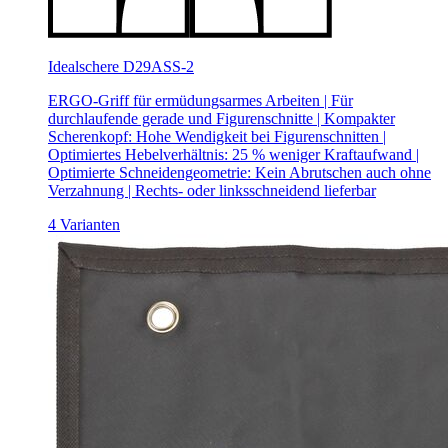
Idealschere D29ASS-2
ERGO‐Griff für ermüdungsarmes Arbeiten | Für
durchlaufende gerade und Figurenschnitte | Kompakter
Scherenkopf: Hohe Wendigkeit bei Figurenschnitten |
Optimiertes Hebelverhältnis: 25 % weniger Kraftaufwand |
Optimierte Schneidengeometrie: Kein Abrutschen auch ohne
Verzahnung | Rechts‐ oder linksschneidend lieferbar
4 Varianten