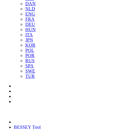
DAN
NLD
ENG
FRA
DEU
HUN
ITA
JPN
KOR
POL
POR
RUS
SPA
SWE
TUR
BESSEY Tool