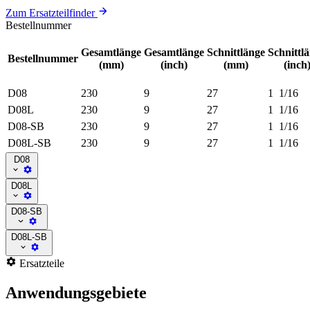
Zum Ersatzteilfinder
Bestellnummer
Gesamtlänge
Gesamtlänge
Schnittlänge
Schnittl
Bestellnummer
(mm)
(inch)
(mm)
(inch
D08
230
9
27
1 1/16
D08L
230
9
27
1 1/16
D08-SB
230
9
27
1 1/16
D08L-SB
230
9
27
1 1/16
D08
D08L
D08-SB
D08L-SB
Ersatzteile
Anwendungsgebiete