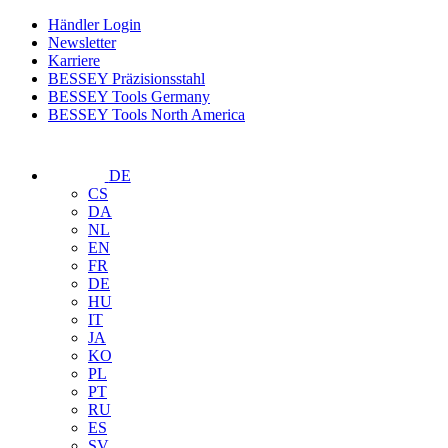
Händler Login
Newsletter
Karriere
BESSEY Präzisionsstahl
BESSEY Tools Germany
BESSEY Tools North America
DE
CS
DA
NL
EN
FR
DE
HU
IT
JA
KO
PL
PT
RU
ES
SV