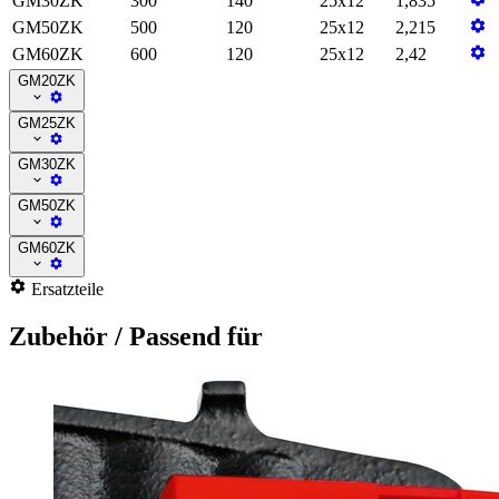
GM30ZK
300
140
25x12
1,835
GM50ZK
500
120
25x12
2,215
GM60ZK
600
120
25x12
2,42
GM20ZK
GM25ZK
GM30ZK
GM50ZK
GM60ZK
Ersatzteile
Zubehör / Passend für