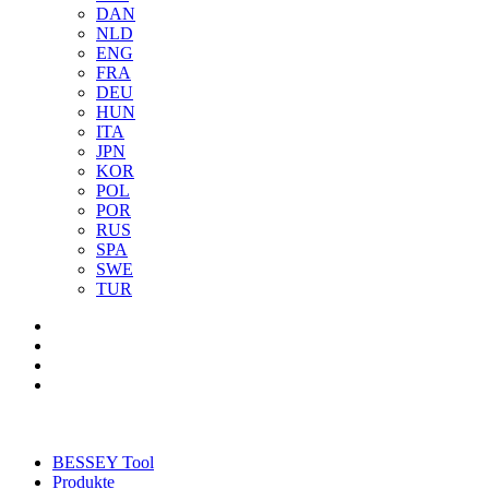
DAN
NLD
ENG
FRA
DEU
HUN
ITA
JPN
KOR
POL
POR
RUS
SPA
SWE
TUR
BESSEY Tool
Produkte