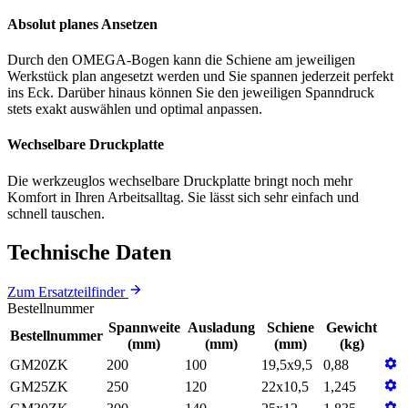
Absolut planes Ansetzen
Durch den OMEGA‐Bogen kann die Schiene am jeweiligen
Werkstück plan angesetzt werden und Sie spannen jederzeit perfekt
ins Eck. Darüber hinaus können Sie den jeweiligen Spanndruck
stets exakt auswählen und optimal anpassen.
Wechselbare Druckplatte
Die werkzeuglos wechselbare Druckplatte bringt noch mehr
Komfort in Ihren Arbeitsalltag. Sie lässt sich sehr einfach und
schnell tauschen.
Technische Daten
Zum Ersatzteilfinder
Bestellnummer
Spannweite
Ausladung
Schiene
Gewicht
Bestellnummer
(mm)
(mm)
(mm)
(kg)
GM20ZK
200
100
19,5x9,5
0,88
GM25ZK
250
120
22x10,5
1,245