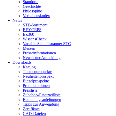
Standorte
Geschichte
Philosophie
Verhaltenskodex
News
STE-Sortiment
BEYCEPS
EZ360
WissensCheck
Variable Schnellspanner STC
Messen
Presseinformationen
Newsletter Anmeldung
Downloads
Katalog
Themenprospekte
Neuheitenprospekt
Einzelprospekte
Produktaktionen
Preisliste
Zubehör-/Ersatzteilliste
Bedienungsanleitungen
Tipps zur Anwendung
Zertifikate
CAD-Dateien