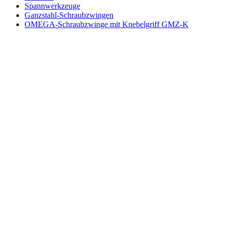
Spannwerkzeuge
Ganzstahl-Schraubzwingen
OMEGA-Schraubzwinge mit Knebelgriff GMZ-K