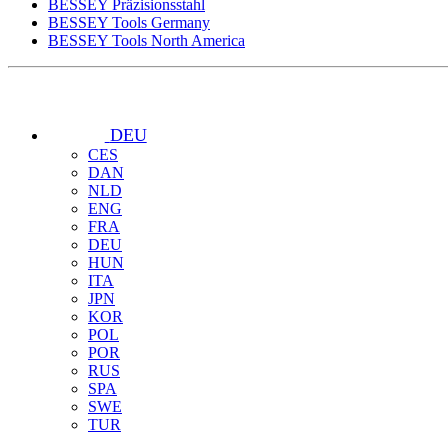
BESSEY Präzisionsstahl
BESSEY Tools Germany
BESSEY Tools North America
DEU
CES
DAN
NLD
ENG
FRA
DEU
HUN
ITA
JPN
KOR
POL
POR
RUS
SPA
SWE
TUR