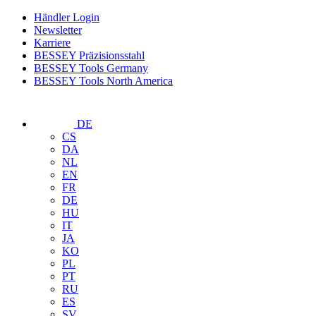
Händler Login
Newsletter
Karriere
BESSEY Präzisionsstahl
BESSEY Tools Germany
BESSEY Tools North America
DE
CS
DA
NL
EN
FR
DE
HU
IT
JA
KO
PL
PT
RU
ES
SV