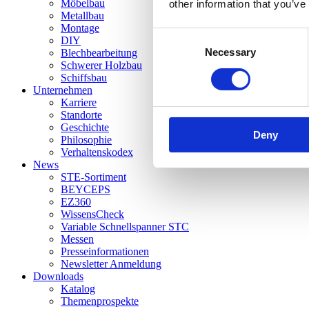
Möbelbau
other information that you’ve
Metallbau
Montage
Consent
DIY
Necessary
Selection
Blechbearbeitung
Schwerer Holzbau
Schiffsbau
Unternehmen
Karriere
Standorte
Geschichte
Deny
Philosophie
Verhaltenskodex
News
STE-Sortiment
BEYCEPS
EZ360
WissensCheck
Variable Schnellspanner STC
Messen
Presseinformationen
Newsletter Anmeldung
Downloads
Katalog
Themenprospekte