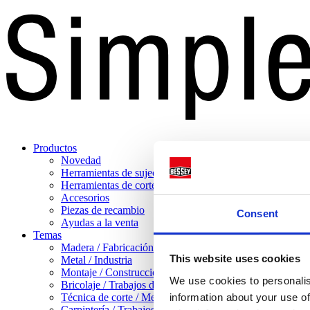
Productos
Novedad
Herramientas de sujeción
Herramientas de corte
Accesorios
Piezas de recambio
Consent
Ayudas a la venta
Temas
Madera / Fabricación de muebles
This website uses cookies
Metal / Industria
Montaje / Construcción en seco
We use cookies to personalis
Bricolaje / Trabajos domésticos
Técnica de corte / Mecanizado de chapa
information about your use of
Carpintería / Trabajos pesados con madera