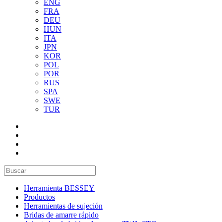
ENG
FRA
DEU
HUN
ITA
JPN
KOR
POL
POR
RUS
SPA
SWE
TUR
Herramienta BESSEY
Productos
Herramientas de sujeción
Bridas de amarre rápido