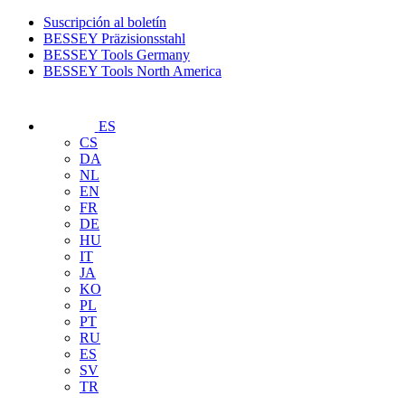
Suscripción al boletín
BESSEY Präzisionsstahl
BESSEY Tools Germany
BESSEY Tools North America
ES
CS
DA
NL
EN
FR
DE
HU
IT
JA
KO
PL
PT
RU
ES
SV
TR