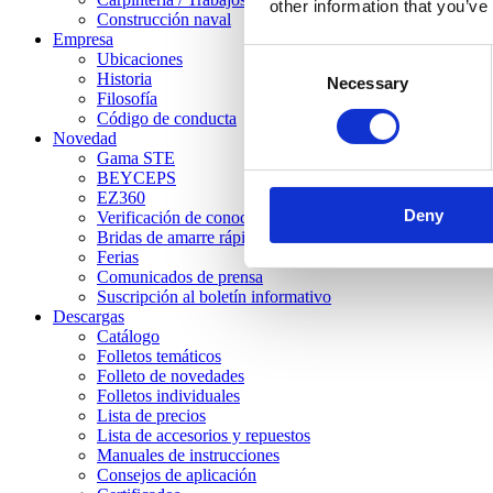
other information that you’ve
Construcción naval
Empresa
Consent
Ubicaciones
Historia
Necessary
Selection
Filosofía
Código de conducta
Novedad
Gama STE
BEYCEPS
EZ360
Deny
Verificación de conocimientos
Bridas de amarre rápido STC
Ferias
Comunicados de prensa
Suscripción al boletín informativo
Descargas
Catálogo
Folletos temáticos
Folleto de novedades
Folletos individuales
Lista de precios
Lista de accesorios y repuestos
Manuales de instrucciones
Consejos de aplicación